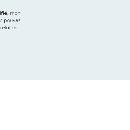
fié,
mon
us pouvez
relation