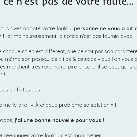
ce n'est pas de votre faute…
ous avez adopté votre loulou,
personne ne vous a dit
r !
..et malheureusement la notice n’est pas fournie avec !
chaque chien est différent, que ce soit par son caractère
u même son passé… les « tips & astuces » que l’on vous 
és marchent très rarement… pire encore, il se peut qu'ils 
n !
ous en faites pas !
ime le dire : « À chaque problème sa solution » !
ropos,
j’ai une bonne nouvelle pour vous !
t rééduquer votre loulou c’est mon métier !