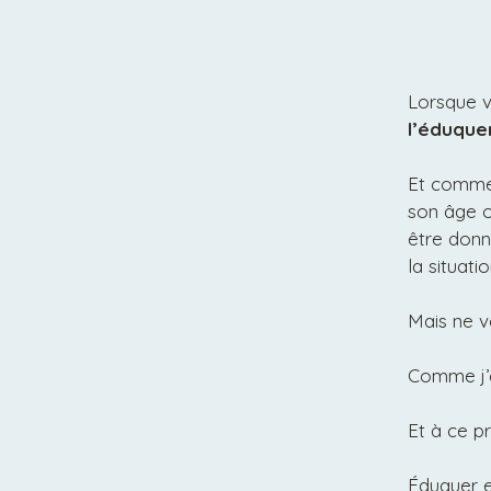
Lorsque v
l’éduque
Et comme 
son âge o
être donn
la situatio
Mais ne v
Comme j’a
Et à ce p
Éduquer e