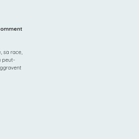
 comment
, sa race,
a peut-
aggravent