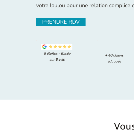
votre loulou pour une relation complice 
PRENDRE RDV
5 étoiles - Basée
+
40
chiens
sur
8 avis
éduqués
Vous